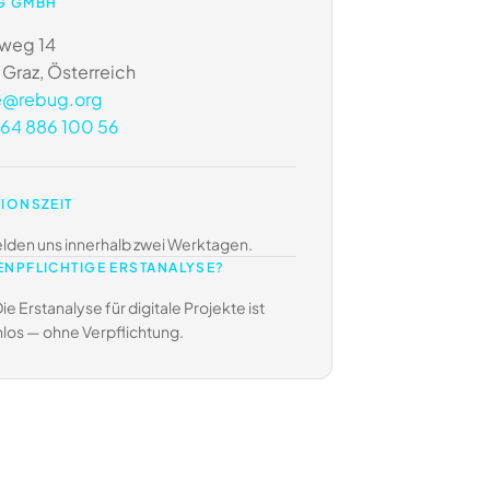
G GMBH
weg 14
Graz, Österreich
e@rebug.org
64 886 100 56
IONSZEIT
lden uns innerhalb zwei Werktagen.
NPFLICHTIGE ERSTANALYSE?
ie Erstanalyse für digitale Projekte ist
los — ohne Verpflichtung.