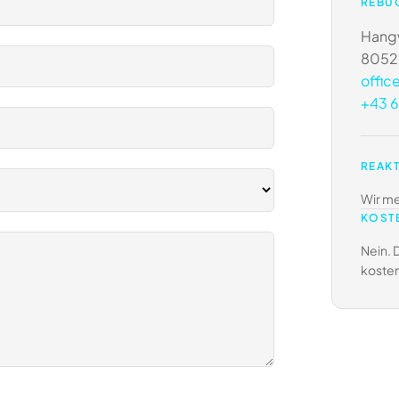
REBU
Hang
8052 
offic
+43 6
REAKT
Wir me
KOSTE
Nein. D
kosten